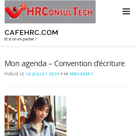
Aller
au
Menu
contenu
CAFEHRC.COM
Et si on en parlait ?
A PROPOS
NOTRE PUBLIC
PRODUITS
Mon agenda – Convention d’écriture
PUBLIÉ LE
16 JUILLET 2024
PAR
MBOGAERT
MÉTHODOLOGIE
CONTACT