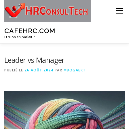
Aller
au
Menu
contenu
CAFEHRC.COM
Et si on en parlait ?
A PROPOS
NOTRE PUBLIC
PRODUITS
Leader vs Manager
PUBLIÉ LE
26 AOÛT 2024
PAR
MBOGAERT
MÉTHODOLOGIE
CONTACT