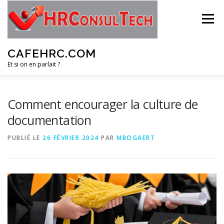
Aller
au
Menu
contenu
CAFEHRC.COM
Et si on en parlait ?
A PROPOS
NOTRE PUBLIC
PRODUITS
Comment encourager la culture de
documentation
MÉTHODOLOGIE
CONTACT
PUBLIÉ LE
26 FÉVRIER 2024
PAR
MBOGAERT