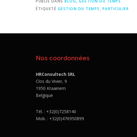
PUBLIÉ DANS
BLOG
,
GESTION DU TEMPS
ÉTIQUETÉ
GESTION DU TEMPS
,
PARTICULIER
Nos coordonnées
HRConsultech SRL
Clos du Vivier, 9
1950 Kraainem
Belgique
Tél. : +32(0)7258140
Mob. : +32(0)476950899